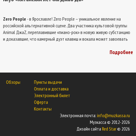
Zero People
- в Ярославле! Zero People – уникальное явление на
российской альтернативной сцене. Два участника культовой группы
Animal ДжаZ, переплавившие «пиано-рок» в новую живую субстанцию
и доказавшие, что камерный дуэт клавиш и вокала может завоевать
любовь стадиона. Не пропустите новую программу - «ZEROждество».
Подробнее
Обзоры
Пункты выдачи
Оплата и доставка
Электронный билет
Оферта
Контакты
Электронная почта:
info@muzkassa.ru
Музкасса © 2012-2026
Дизайн сайта
Red Star
© 2026