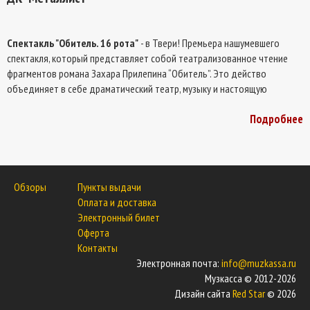
Спектакль "Обитель. 16 рота"
- в Твери! Премьера нашумевшего
спектакля, который представляет собой театрализованное чтение
фрагментов романа Захара Прилепина “Обитель”. Это действо
объединяет в себе драматический театр, музыку и настоящую
современную литературу. Участники группы “25/17” вместе с артистами
Подробнее
Андреем Филиппаком и Кириллом Кагановичем собрались под
руководством режиссера Марины Перелешиной, чтобы дать зрителям
понять, что искусство едино и неделимо. Спектакль “Обитель. 16 рота”,
как и роман Захара Прилепина, о жизни в Соловецком лагере особого
назначения. Роман повествует о событиях первой трети прошлого
Обзоры
Пункты выдачи
века, но вопросы, которые он ставит, - вне времени. Как выжить в
Оплата и доставка
жесткой системе, когда вокруг смерть, боль, страх и усталость, и чего
Электронный билет
это будет стоить? Верно ли, что “сила тех, кто управляет, в
Оферта
действительности не что иное, как сила тех, кто позволяет собой
Контакты
управлять”? И где кончается ответственность системы и начинается –
Электронная почта:
info@muzkassa.ru
твоя личная? Это мужской роман-воспитание, в котором ответы
Музкасса © 2012-2026
каждый выбирает сам.
Дизайн сайта
Red Star
© 2026