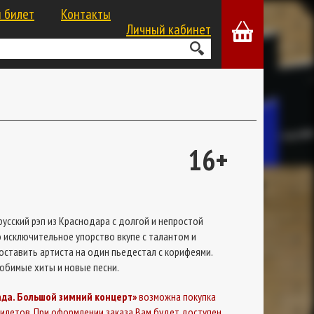
 билет
Контакты
Личный кабинет
16+
русский рэп из Краснодара с долгой и непростой
о исключительное упорство вкупе с талантом и
ставить артиста на один пьедестал с корифеями.
юбимые хиты и новые песни.
ада. Большой зимний концерт»
возможна покупка
илетов. При оформлении заказа Вам будет доступен