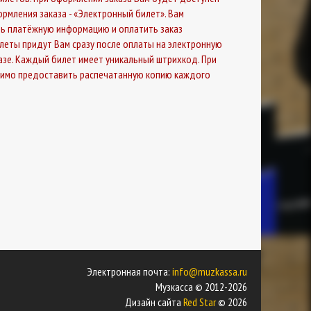
рмления заказа - «Электронный билет». Вам
ь платёжную информацию и оплатить заказ
илеты придут Вам сразу после оплаты на электронную
казе. Каждый билет имеет уникальный штрихкод. При
димо предоставить распечатанную копию каждого
Электронная почта:
info@muzkassa.ru
Музкасса © 2012-2026
Дизайн сайта
Red Star
© 2026