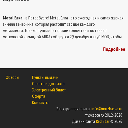
Metal Ёлка
- в Петербурге! Metal Ёлка - это ежегодная и самая жаркая
зимняя вечеринка, которая растопит сердце каждого
металлиста. Только лучшие питерские коллективы во главе с
московской командой ARDA соберутся 29 декабря в клуб MOD, чтобы
проводить 2017-й год вместе с вами:
Подробнее
- ARDA (Москва). Юбилейная программа к 15 летию группы.
- Icewind Tales
- The Rinn
- АСТЕРА
Обзоры
Пункты выдачи
Оплата и доставка
Электронный билет
Оферта
Контакты
Электронная почта:
info@muzkassa.ru
Музкасса © 2012-2026
Дизайн сайта
Red Star
© 2026