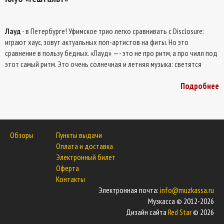
Лауд
- в Петербурге! Уфимское трио легко сравнивать с Disclosure:
играют хаус, зовут актуальных поп-артистов на фиты. Но это
сравнение в пользу бедных. «Лауд» —- это не про ритм, а про чилл под
этот самый ритм. Это очень солнечная и летняя музыка: светятся
синтезаторные полотна, подскакивает из пустоты прямая бочка, в
Подробнее
треке с Антохой МС и другими блюстителями отечественного хауса
вовсе вступают в дело семплы духовых. Центральный номер — с
Thomas Mraz — вообще настоящий поп-шлягер. Приходи слушать
новое.
Обзоры
Пункты выдачи
Оплата и доставка
Электронный билет
Оферта
Контакты
Электронная почта:
info@muzkassa.ru
Музкасса © 2012-2026
Дизайн сайта
Red Star
© 2026