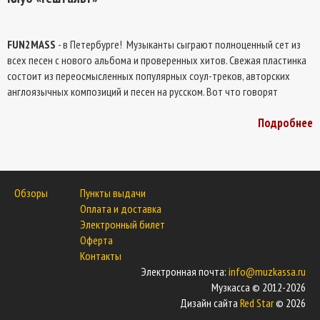
FUN2MASS
- в Петербурге! Музыканты сыграют полноценный сет из
всех песен с нового альбома и проверенных хитов. Свежая пластинка
состоит из переосмысленных популярных соул-треков, авторских
англоязычных композиций и песен на русском . Вот что говорят
музыканты о своем новом альбоме: «Наш релиз порадует, в первую
Подробнее
очередь, интеллектуального слушателя: любителей соул и фанк
музыки, а также живого звучания.»
Обзоры
Пункты выдачи
Оплата и доставка
Электронный билет
Оферта
Контакты
Электронная почта:
info@muzkassa.ru
Музкасса © 2012-2026
Дизайн сайта
Red Star
© 2026