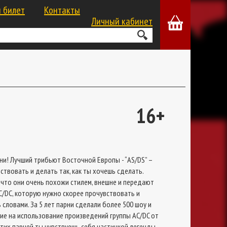
 билет
Контакты
Личный кабинет
16+
ани! Лучший трибьют Восточной Европы - “AS/DS” –
ствовать и делать так, как ты хочешь сделать.
м, что они очень похожи стилем, внешне и передают
C/DC, которую нужно скорее прочувствовать и
словами. За 5 лет парни сделали более 500 шоу и
е на использование произведений группы AC/DC от
 этих парней ты чувствуешь себя частичкой легенды.