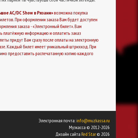
ьшое AС/DС Show в Рязани»
возможна покупка
илетов. При оформлении заказа Вам будет доступен
рмления заказа - «Электронный билет». Вам
ь платёжную информацию и оплатить заказ
илеты придут Вам сразу после оплаты на электронную
казе. Каждый билет имеет уникальный штрихкод. При
димо предоставить распечатанную копию каждого
Электронная почта:
info@muzkassa.ru
Музкасса © 2012-2026
Дизайн сайта
Red Star
© 2026