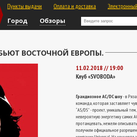
Пункты выдачи
Оплата и доставка
Электронный
Город
Обзоры
БЬЮТ ВОСТОЧНОЙ ЕВРОПЫ.
11.02.2018 // 19:00
Клуб «SVOBODA»
Грандиозное AC/DC шоу
- в Ряз
команда, которая заставляет чув
“AS/DS” - проект, уникальный те
невероятную энергетику самих A
протанцевать, нежели описывать 
получили официальное разрешени
компании Universal. На концерте