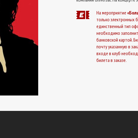
На мероприятие
«Бол
только электронных б
единственный тип офо
необходимо заполнит
банковской картой. Б
почту указанную в за
входе в клуб необхо
билета в заказе.