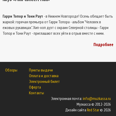
Гарри Топор и Тони Раут
- в Нижнем Новгороде! Осень обещает быть
жаркой: горячая премьера от Гарри Топора - альбом "Человек в
ежовых рукавицах". Хип-хоп дуэт с окраин Северной столицы - Гарри
Топор и Тони Раут - приглашают всех уйти в отрыв вместе с ними.
Дикая энергетика, мощная подача, любимое и новое - это далеко не
Подробнее
все, что ждет вас в этот вечер.
Обзоры
Пункты выдачи
Оплата и доставка
Электронный билет
Оферта
Контакты
Электронная почта:
info@muzkassa.ru
Музкасса © 2012-2026
Дизайн сайта
Red Star
© 2026