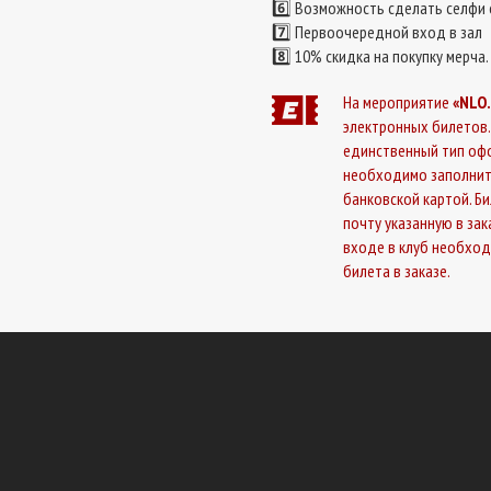
6️⃣
Возможность сделать селфи 
7️⃣
Первоочередной вход в зал
8️⃣
10% скидка на покупку мерча.
На мероприятие
«NLO.
электронных билетов.
единственный тип офо
необходимо заполнит
банковской картой. Б
почту указанную в за
входе в клуб необхо
билета в заказе.