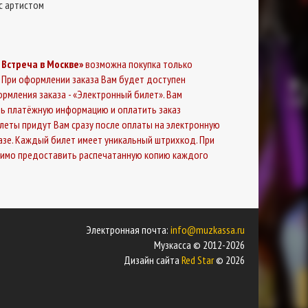
с артистом
 Встреча в Москве»
возможна покупка только
 При оформлении заказа Вам будет доступен
рмления заказа - «Электронный билет». Вам
ь платёжную информацию и оплатить заказ
илеты придут Вам сразу после оплаты на электронную
казе. Каждый билет имеет уникальный штрихкод. При
димо предоставить распечатанную копию каждого
Электронная почта:
info@muzkassa.ru
Музкасса © 2012-2026
Дизайн сайта
Red Star
© 2026