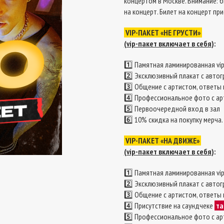
концертом в Москве. Внимание: 
на концерт. Билет на концерт п
VIP-ПАКЕТ «НЕ ГРУСТИ»
(vip-пакет включает в себя
):
1️⃣
Памятная ламинированная vi
2️⃣
Эксклюзивный плакат с авто
3️⃣
Общение с артистом, ответы 
4️⃣
Профессиональное фото с ар
5️⃣
Первоочередной вход в зал
6️⃣
10% скидка на покупку мерча.
VIP-ПАКЕТ «НА ДВИЖЕ»
(vip-пакет включает в себя
):
1️⃣
Памятная ламинированная vi
2️⃣
Эксклюзивный плакат с авто
3️⃣
Общение с артистом, ответы 
4️⃣
Присутствие на саундчеке
та
5️⃣
Профессиональное фото с ар