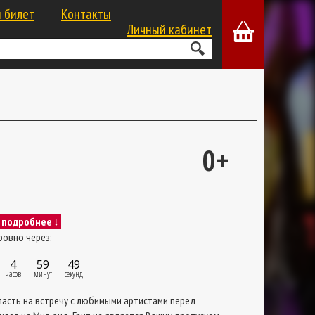
 билет
Контакты
Личный кабинет
0+
подробнее
↓
овно через:
4
59
49
часов
минут
секунд
асть на встречу с любимыми артистами перед