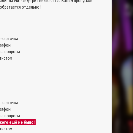
билет на Мит-энд-Грит не является Вашим пропуском
риобретается отдельно!
p-карточка
графом
на вопросы
тистом
p-карточка
графом
на вопросы
кого ещё не было!
тистом