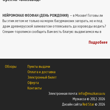
НЕЙРОМОНАХ ФЕОФАН (ДЕНЬ РОЖДЕНИЯ)
— в Москве! Готовы ли
Вы этим летом не только на морях басурманских загорать, но и под
драм древнерусской залихватски отплясывать да хороводы водить?
Спешим-торопимся сообщить Вам весть благую: выдвигаемся мы в
путь на пляски задорные в Москву первопрестольную. Да не просто
Подробнее
так - праздник дюже большой у нас! День рождения Нейромонаха
Феофана!
Обзоры
Пункты выдачи
Оплата и доставка
Электронный билет
Оферта
Контакты
Электронная почта:
info@muzkassa.ru
Музкасса © 2012-2026
Дизайн сайта
Red Star
© 2026