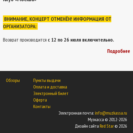
ВНИМАНИЕ, КОНЦЕРТ ОТМЕНЁН! ИНФОРМАЦИЯ ОТ
ОРГАНИЗАТОРА:
Возврат производится
с 12 по 26 июля включительно.
Необходимо прислать на адрес электронной почты:
b7klan@mail.ru
Подробнее
следующие документы:
— Документ удостоверяющий личность (скан)
— Билет
— Заявление в свободной форме (скан подписанного заявления) на
Обзоры
Пункты выдачи
русском языке
Оплата и доставка
— Банковские реквизиты
Электронный билет
Оферта
После отправки полного пакета документов на оформления возврата
Контакты
в течение недели Вам придет ответ на адрес электронной почты.
Электронная почта:
info@muzkassa.ru
Музкасса © 2012-2026
Дизайн сайта
Red Star
© 2026