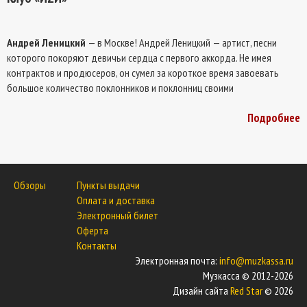
Андрей Леницкий
— в Москве! Андрей Леницкий — артист, песни
которого покоряют девичьи сердца с первого аккорда. Не имея
контрактов и продюсеров, он сумел за короткое время завоевать
большое количество поклонников и поклонниц своими
проникновенными текстами и неподдельной искренностью. Каждая
Подробнее
его песня — настоящая история любви, понятная и близкая
каждому. Не пропустите самый теплый и романтичный концерт этой
зимы — Андрей Леницкий готов спеть все хиты и совершенно новые
песни с вами и для вас.
Обзоры
Пункты выдачи
ВНИМАНИЕ!
После концерта состоится фото- и автограф- сессия.
Оплата и доставка
Обладатели билетов категории VIP и FAN имеют первоочередной
Электронный билет
проход на неё.
Оферта
Контакты
ОЖИДАЕТСЯ SOLDOUT
Электронная почта:
info@muzkassa.ru
Музкасса © 2012-2026
Дизайн сайта
Red Star
© 2026