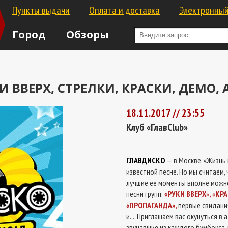
Пункты выдачи
Оплата и доставка
Электронный
Город
Обзоры
И ВВЕРХ, СТРЕЛКИ, КРАСКИ, ДЕМО,
18.11.2017 // 23:55
Клуб «ГлавClub»
ГЛАВДИСКО
— в Москве. «Жизнь
известной песне. Но мы считаем, 
лучшие ее моменты вполне можно
песни групп:
«РУКИ ВВЕРХ
,
КРА
»
«
«ПРОПАГАНДА»,
первые свидани
и.... Приглашаем вас окунуться 
звучавшие из каждого бумбокса, 