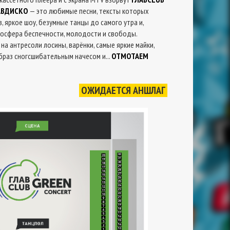
АВДИСКО
— это любимые песни, тексты которых
 яркое шоу, безумные танцы до самого утра и,
осфера беспечности, молодости и свободы.
а антресоли лосины, варёнки, самые яркие майки,
браз сногсшибательным начесом и...
ОТМОТАЕМ
ОЖИДАЕТСЯ АНШЛАГ