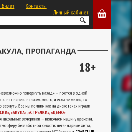
 билет
Контакты
Личный кабинет
 АКУЛА, ПРОПАГАНДА
18+
 невозможно повернуть назад» — поется в одной
что нет ничего невозможного, и если не жизнь, то
 вернуть. Все мы помним как на дискотеках играли
СКИ
,
АКУЛА
,
СТРЕЛКИ», «ДЕМО»,
»
«
»
«
я, школьные вечеринки — включаем машину времени,
в атмосферу беззаботной юности: легендарные хиты,
кассетного плеера и с экрана MTV взорвут
ГЛАВСLUB