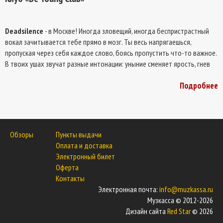
Deadsilence
- в Москве! Иногда зловещий, иногда беспристрастный
вокал зачитывается тебе прямо в мозг. Ты весь напрягаешься,
пропуская через себя каждое слово, боясь пропустить что-то важное.
В твоих ушах звучат разные интонации: уныние сменяет ярость, гнев
заменяется безразличием, скука - весельем, они явно что-то пытаются
Подробнее
сказать тебе, но ты так и не можешь понять. Тебе становится по-
настоящему жутко. Но убегать уже поздно.
Обзоры
Пункты выдачи
Оплата и доставка
Электронный билет
Оферта
Контакты
Электронная почта:
info@muzkassa.ru
Музкасса © 2012-2026
Дизайн сайта
Red Star
© 2026