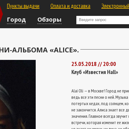
Пункты выдачи
Оплата и доставка
Электронный
Город
Обзоры
ИНИ-АЛЬБОМА «ALICE».
25.05.2018 // 20:00
Клуб «Известия Hall»
Alai Oli — в Москве! Город не пр
ведь все эти песни о ней. Музыка
потертых кедах, под солнцем, ко
не закончится. Алиса знает все 
значения. Главное всегда звучит
встречи, которая изменит ее жизн
не знает ни имени, ни лица, ни о