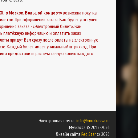
 Oli в Москве. Большой концерт»
возможна покупка
илетов. При оформлении заказа Вам будет доступен
рмления заказа - «Электронный билет». Вам
ь платёжную информацию и оплатить заказ
илеты придут Вам сразу после оплаты на электронную
казе. Каждый билет имеет уникальный штрихкод. При
димо предоставить распечатанную копию каждого
Электронная почта:
info@muzkassa.ru
Музкасса © 2012-2026
Дизайн сайта
Red Star
© 2026