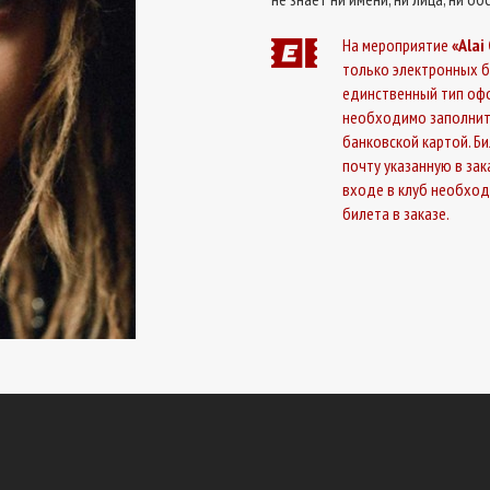
На мероприятие
«Alai
только электронных б
единственный тип офо
необходимо заполнит
банковской картой. Б
почту указанную в за
входе в клуб необхо
билета в заказе.